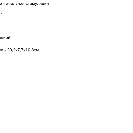
е - анальная стимуляция
:
ацией
и - 20,2x7,7x10,8см