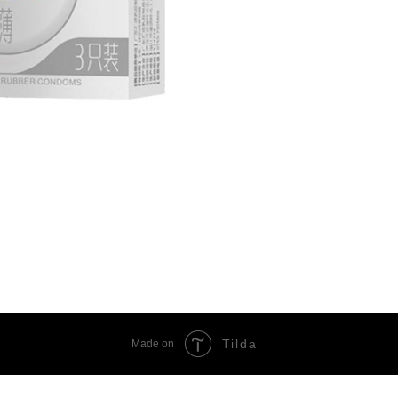
Tilda
Made on