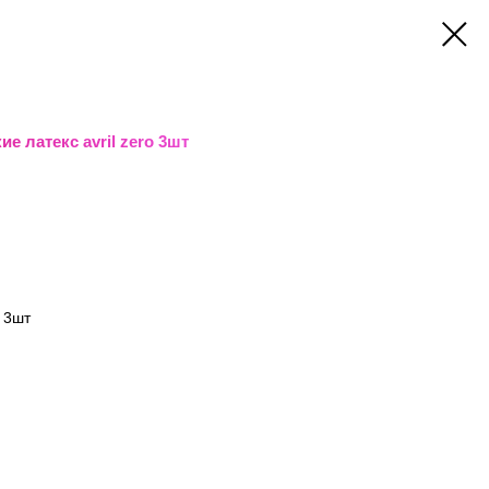
е латекс avril zero 3шт
o 3шт