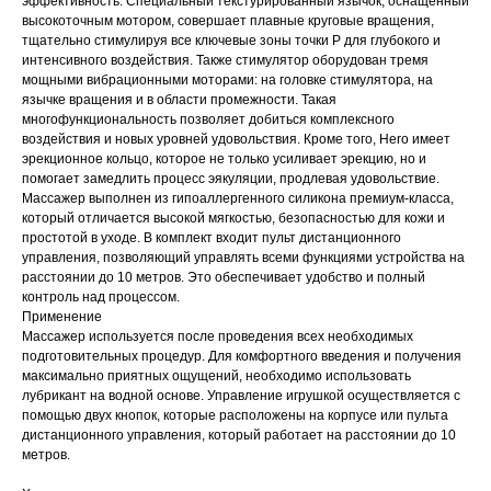
эффективность. Специальный текстурированный язычок, оснащенный
высокоточным мотором, совершает плавные круговые вращения,
тщательно стимулируя все ключевые зоны точки P для глубокого и
интенсивного воздействия. Также стимулятор оборудован тремя
мощными вибрационными моторами: на головке стимулятора, на
язычке вращения и в области промежности. Такая
многофункциональность позволяет добиться комплексного
воздействия и новых уровней удовольствия. Кроме того, Hero имеет
эрекционное кольцо, которое не только усиливает эрекцию, но и
помогает замедлить процесс эякуляции, продлевая удовольствие.
Массажер выполнен из гипоаллергенного силикона премиум-класса,
который отличается высокой мягкостью, безопасностью для кожи и
простотой в уходе. В комплект входит пульт дистанционного
управления, позволяющий управлять всеми функциями устройства на
расстоянии до 10 метров. Это обеспечивает удобство и полный
контроль над процессом.
Применение
Массажер используется после проведения всех необходимых
подготовительных процедур. Для комфортного введения и получения
максимально приятных ощущений, необходимо использовать
лубрикант на водной основе. Управление игрушкой осуществляется с
помощью двух кнопок, которые расположены на корпусе или пульта
дистанционного управления, который работает на расстоянии до 10
метров.